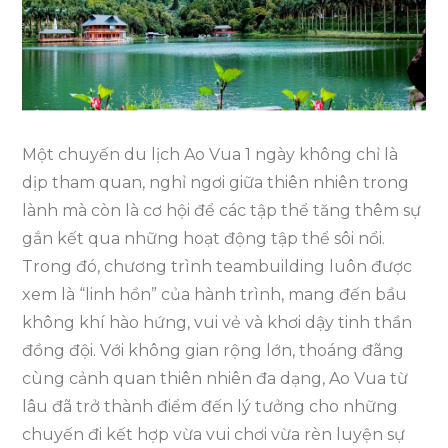
Teambuilding
Lý
Tưởng
Khi
Du
Lịch
Một chuyến du lịch Ao Vua 1 ngày không chỉ là
Ao
dịp tham quan, nghỉ ngơi giữa thiên nhiên trong
Vua
lành mà còn là cơ hội để các tập thể tăng thêm sự
1
gắn kết qua những hoạt động tập thể sôi nổi.
Ngày
Trong đó, chương trình teambuilding luôn được
xem là “linh hồn” của hành trình, mang đến bầu
không khí hào hứng, vui vẻ và khơi dậy tinh thần
đồng đội. Với không gian rộng lớn, thoáng đãng
cùng cảnh quan thiên nhiên đa dạng, Ao Vua từ
lâu đã trở thành điểm đến lý tưởng cho những
chuyến đi kết hợp vừa vui chơi vừa rèn luyện sự