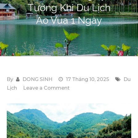
Tưởng Khi Du Lịch
Ao Vua 1 Ngày
By
DONG SINH
17 Tháng 10, 2025
Du
on
Lịch
Leave a Comment
Top
Địa
Điểm
Tổ
Chức