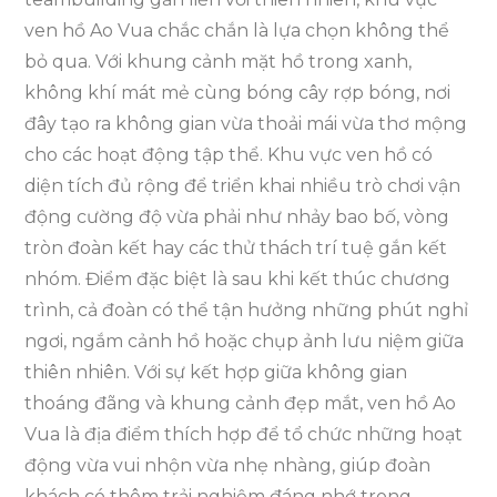
ven hồ Ao Vua chắc chắn là lựa chọn không thể
bỏ qua. Với khung cảnh mặt hồ trong xanh,
không khí mát mẻ cùng bóng cây rợp bóng, nơi
đây tạo ra không gian vừa thoải mái vừa thơ mộng
cho các hoạt động tập thể. Khu vực ven hồ có
diện tích đủ rộng để triển khai nhiều trò chơi vận
động cường độ vừa phải như nhảy bao bố, vòng
tròn đoàn kết hay các thử thách trí tuệ gắn kết
nhóm. Điểm đặc biệt là sau khi kết thúc chương
trình, cả đoàn có thể tận hưởng những phút nghỉ
ngơi, ngắm cảnh hồ hoặc chụp ảnh lưu niệm giữa
thiên nhiên. Với sự kết hợp giữa không gian
thoáng đãng và khung cảnh đẹp mắt, ven hồ Ao
Vua là địa điểm thích hợp để tổ chức những hoạt
động vừa vui nhộn vừa nhẹ nhàng, giúp đoàn
khách có thêm trải nghiệm đáng nhớ trong