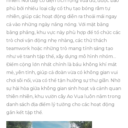
nhiên. Nơi đây có diện tích rộng vừa đủ, được bao
phủ bởi nhiều loại cây cổ thụ tạo bóng râm tự
nhiên, giúp các hoạt động diễn ra thoải mái ngay
cả vào những ngày nắng nóng. Với mặt bằng
bằng phẳng, khu vực này phù hợp để tổ chức các
trò chơi vận động nhẹ nhàng, các thử thách
teamwork hoặc những trò mang tính sáng tạo
như vẽ tranh tập thể, xây dựng mô hình nhóm…
Điểm cộng lớn nhất chính là bầu không khí mát
mẻ, yên tĩnh, giúp cả đoàn vừa có không gian vui
chơi sôi nổi, vừa có thể tận hưởng sự thư giãn. Nhờ
sự hài hòa giữa không gian sinh hoạt và cảnh quan
thiên nhiên, khu vườn cây Ao Vua luôn nằm trong
danh sách địa điểm lý tưởng cho các hoạt động
gắn kết tập thể.