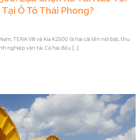
Tại Ô Tô Thái Phong?
Nam, TERA V8 và Kia K2500 là hai cái tên nổi bật, thu
 nghiệp vận tải. Cả hai đều […]