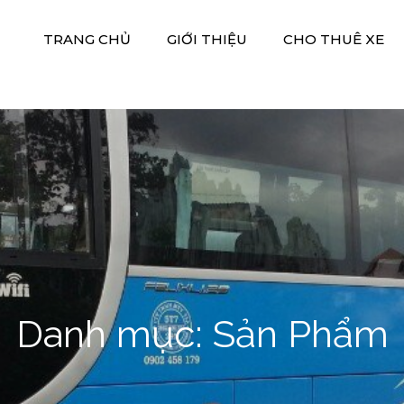
TRANG CHỦ
GIỚI THIỆU
CHO THUÊ XE
 Xe Hiền Thảo
M DV DU LỊCH HIỀN THẢO
Danh mục:
Sản Phẩm