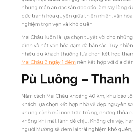
những món ăn đặc sản độc đáo làm say lòng d
bức tranh hòa quyện giữa thiên nhiên, văn hóa 
nghiệm trọn vẹn và khó quên.
Mai Châu luôn là lựa chọn tuyệt vời cho nhữn
bình và nét văn hóa đậm đà bản sắc. Tuy nhiê
nhiều du khách thường lựa chọn kết hợp tha
Mai Châu 2 ngày 1 đêm
nên kết hợp với địa đi
Pù Luông – Thanh
Nằm cách Mai Châu khoảng 40 km, khu bảo tồ
khách lựa chọn kết hợp nhờ vẻ đẹp nguyên sơ
khung cảnh núi non trập trùng, những thửa r
không khí mát lành dễ chịu. Không chỉ vậy, hà
người Mường sẽ đem lại trải nghiệm khó quên, n