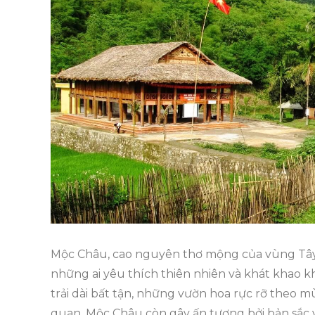
Mộc Châu, cao nguyên thơ mộng của vùng Tây B
những ai yêu thích thiên nhiên và khát khao k
trải dài bất tận, những vườn hoa rực rỡ theo
quan, Mộc Châu còn gây ấn tượng bởi bản sắc 