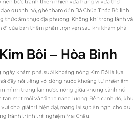
 nên bức tranh thiên nhiên vừa hùng vĩ vừa thơ
 dạo quanh hồ, ghé thăm đền Bà Chúa Thác Bờ linh
g thức ẩm thực địa phương. Không khí trong lành và
n đi của bạn thêm phần trọn vẹn sau khi khám phá
Kim Bôi – Hòa Bình
ngày khám phá, suối khoáng nóng Kim Bôi là lựa
nơi đây nổi tiếng với dòng nước khoáng tự nhiên ấm
Ngâm mình trong làn nước nóng giữa khung cảnh núi
a tan mệt mỏi và tái tạo năng lượng. Bên cạnh đó, khu
i chơi giải trí hiện đại, mang lại sự tiện nghi cho du
ng hành trình trải nghiệm Mai Châu.
a