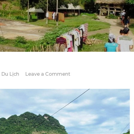
on
Du Lịch
Leave a Comment
Đi
Du
Lịch
Mai
Châu
2
Ngày