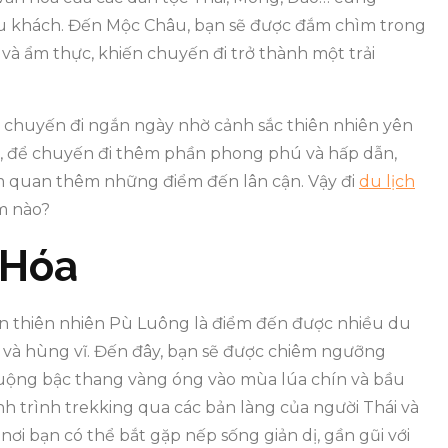
u khách. Đến Mộc Châu, bạn sẽ được đắm chìm trong
và ẩm thực, khiến chuyến đi trở thành một trải
g chuyến đi ngắn ngày nhờ cảnh sắc thiên nhiên yên
n, để chuyến đi thêm phần phong phú và hấp dẫn,
m quan thêm những điểm đến lân cận. Vậy đi
du lịch
ểm nào?
 Hóa
n thiên nhiên Pù Luông là điểm đến được nhiều du
 và hùng vĩ. Đến đây, bạn sẽ được chiêm ngưỡng
uộng bậc thang vàng óng vào mùa lúa chín và bầu
nh trình trekking qua các bản làng của người Thái và
ơi bạn có thể bắt gặp nếp sống giản dị, gần gũi với