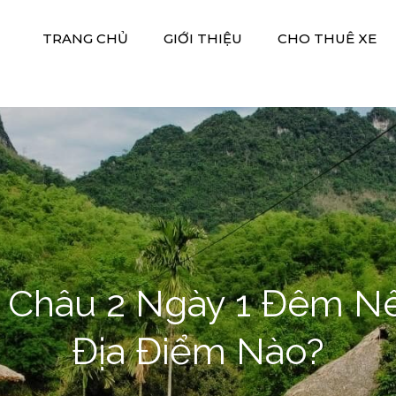
TRANG CHỦ
GIỚI THIỆU
CHO THUÊ XE
 Xe Hiền Thảo
M DV DU LỊCH HIỀN THẢO
i Châu 2 Ngày 1 Đêm N
Địa Điểm Nào?