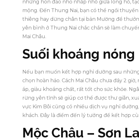
những hòn đảo nhỏ nhấp nhô giữa lòng hồ, tạo
mộng. Đến Thung Nai, bạn có thể ngồi thuyền
thiêng hay dừng chân tại bản Mường để thưởn
yên bình ở Thung Nai chắc chắn sẽ làm chuyế
Mai Châu.
Suối khoáng nóng 
Nếu bạn muốn kết hợp nghỉ dưỡng sau những 
chọn hoàn hảo. Cách Mai Châu chưa đầy 2 giờ, 
áp, giàu khoáng chất, rất tốt cho sức khỏe. 
rừng yên tĩnh sẽ giúp cơ thể được thư giãn, xu
vực Kim Bôi cũng có nhiều dịch vụ nghỉ dưỡng, vu
khách. Đây là điểm đến lý tưởng để kết hợp cù
Mộc Châu – Sơn L