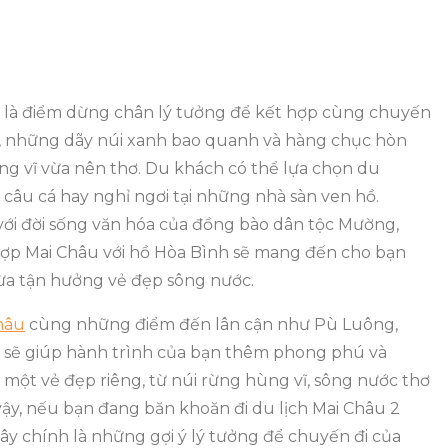
– là điểm dừng chân lý tưởng để kết hợp cùng chuyến
, những dãy núi xanh bao quanh và hàng chục hòn
ng vĩ vừa nên thơ. Du khách có thể lựa chọn du
câu cá hay nghỉ ngơi tại những nhà sàn ven hồ.
 với đời sống văn hóa của đồng bào dân tộc Mường,
 hợp Mai Châu với hồ Hòa Bình sẽ mang đến cho bạn
vừa tận hưởng vẻ đẹp sông nước.
hâu
cùng những điểm đến lân cận như Pù Luông,
h sẽ giúp hành trình của bạn thêm phong phú và
một vẻ đẹp riêng, từ núi rừng hùng vĩ, sông nước thơ
ậy, nếu bạn đang băn khoăn đi du lịch Mai Châu 2
đây chính là những gợi ý lý tưởng để chuyến đi của