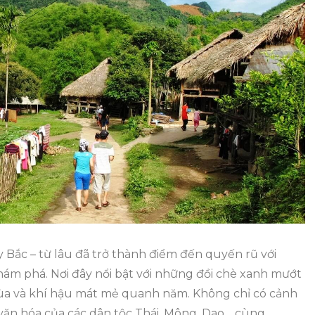
1
Đêm
Nên
Kết
Hợp
Với
Địa
Điểm
Nào?
ắc – từ lâu đã trở thành điểm đến quyến rũ với
hám phá. Nơi đây nổi bật với những đồi chè xanh mướt
 mùa và khí hậu mát mẻ quanh năm. Không chỉ có cảnh
văn hóa của các dân tộc Thái, Mông, Dao… cùng