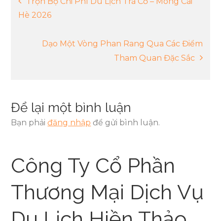
Trọn Bộ Chi Phí Du Lịch Trà Cổ – Móng Cái
Hè 2026
hướng
Dạo Một Vòng Phan Rang Qua Các Điểm
bài
Tham Quan Đặc Sắc
viết
Để lại một bình luận
Bạn phải
đăng nhập
để gửi bình luận.
Công Ty Cổ Phần
Thương Mại Dịch Vụ
Du Lịch Hiền Thảo