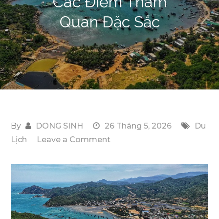
Các Điểm Tham
Quan Đặc Sắc
By
DONG SINH
26 Tháng 5, 2026
Du
on
Lịch
Leave a Comment
Dạo
Một
Vòng
Phan
Rang