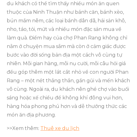
du khách có thể tìm thấy nhiều món ăn quen
thuộc của Ninh Thuận như bánh căn, bánh xèo,
bún mắm nêm, các loại bánh dân dã, hải sản khô,
nho, táo, tỏi, mứt và nhiều món đặc sản mua về
làm quà. Điểm hay của chợ Phan Rang không chỉ
nằm ở chuyện mua sắm mà còn ở cảm giác được
bước vào đời sống bản địa một cách vô cùng tự
nhiên. Mỗi gian hàng, mỗi nụ cười, mỗi câu hỏi giá
đều góp thêm một lát cắt nhỏ về con người Phan
Rang – một nét thẳng thắn, gần gũi và mến khách
vô cùng. Ngoài ra, du khách nên ghé chợ vào buổi
sáng hoặc xế chiều để không khí đông vui hơn,
hàng hóa phong phú hơn và dễ thưởng thức các
món ăn địa phương.
>>Xem thêm:
Thuê xe du lịch