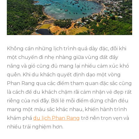
Qua
Các
Điểm
Tham
Quan
Đặc
Không cần những lịch trình quá dày đặc, đôi khi
Sắc
một chuyến đi nhẹ nhàng giữa vùng đất đầy
nắng và gió cũng đủ mang lại nhiều cảm xúc khó
quên. Khi du khách quyết định dạo một vòng
Phan Rang qua các điểm tham quan đặc sắc cũng
là cách để du khách chậm rãi cảm nhận vẻ đẹp rất
riêng của nơi đây. Bởi lẽ mỗi điểm dừng chân đều
mang một màu sắc khác nhau, khiến hành trình
khám phá
du lịch Phan Rang
trở nên trọn vẹn và
nhiều trải nghiệm hơn.