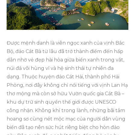
Cần
Đến
Khi
Du
Lịch
Được mệnh danh là viên ngọc xanh của vịnh Bắc
Cát
Bộ, đảo Cát Bà từ lâu đã trở thành điểm đến hấp
Bà
dẫn nhờ vẻ đẹp hài hòa giữa biển xanh trong vắt,
núi đá vôi hùng vĩ và hệ sinh thái tự nhiên đa
dạng. Thuộc huyện đảo Cát Hải, thành phố Hải
Phòng, nơi đây không chỉ nổi tiếng với vịnh Lan Hạ
thơ mộng mà còn sở hữu Vườn quốc gia Cát Bà –
khu dự trữ sinh quyển thế giới được UNESCO
công nhận. Không khí trong lành, những bãi tắm
hoang sơ cùng nét mộc mạc của người dân vùng
biển đã tạo nên sức hút riêng biệt cho hòn đảo