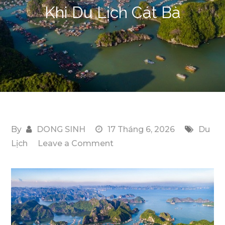
Khi Du Lịch Cát Bà
By
DONG SINH
17 Tháng 6, 2026
Du
on
Lịch
Leave a Comment
Trọn
Bộ
Những
Chi
Phí