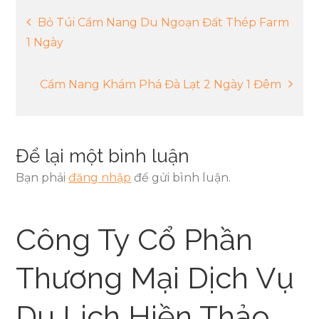
Điều
Bỏ Túi Cẩm Nang Du Ngoạn Đất Thép Farm
1 Ngày
hướng
Cẩm Nang Khám Phá Đà Lạt 2 Ngày 1 Đêm
bài
viết
Để lại một bình luận
Bạn phải
đăng nhập
để gửi bình luận.
Công Ty Cổ Phần
Thương Mại Dịch Vụ
Du Lịch Hiền Thảo