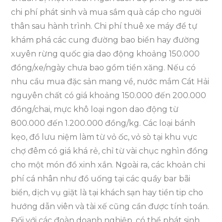
chi phí phát sinh và mua sắm quà cáp cho người
thân sau hành trình. Chi phí thuê xe máy để tự
khám phá các cung đường bao biển hay đường
xuyên rừng quốc gia dao động khoảng 150.000
đồng/xe/ngày chưa bao gồm tiền xăng. Nếu có
nhu cầu mua đặc sản mang về, nước mắm Cát Hải
nguyên chất có giá khoảng 150.000 đến 200.000
đồng/chai, mực khô loại ngon dao động từ
800.000 đến 1.200.000 đồng/kg. Các loại bánh
kẹo, đồ lưu niệm làm từ vỏ ốc, vỏ sò tại khu vực
chợ đêm có giá khá rẻ, chỉ từ vài chục nghìn đồng
cho một món đồ xinh xắn. Ngoài ra, các khoản chi
phí cá nhân như đồ uống tại các quầy bar bãi
biển, dịch vụ giặt là tại khách sạn hay tiền tip cho
hướng dẫn viên và tài xế cũng cần được tính toán.
Đối với các đoàn doanh nghiệp, có thể phát sinh