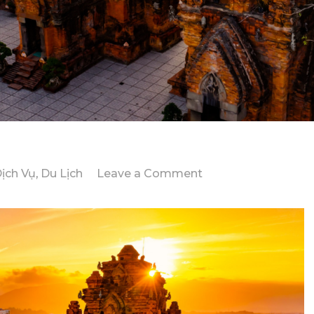
on
ịch Vụ
,
Du Lịch
Leave a Comment
Trải
Nghiệm
Nha
Trang
3
Ngày
2