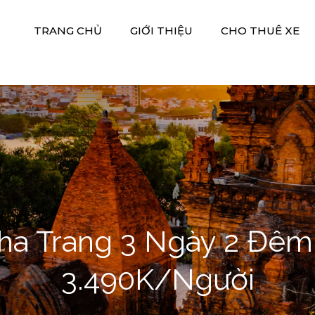
TRANG CHỦ
GIỚI THIỆU
CHO THUÊ XE
 Xe Hiền Thảo
M DV DU LỊCH HIỀN THẢO
a Trang 3 Ngày 2 Đêm 
3.490K/Người