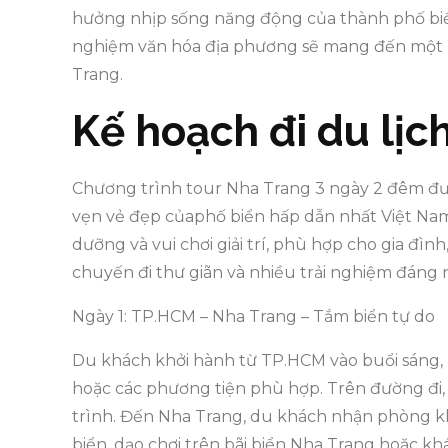
hưởng nhịp sống năng động của thành phố biển
nghiệm văn hóa địa phương sẽ mang đến một h
Trang.
Kế hoạch đi du lị
Chương trình tour Nha Trang 3 ngày 2 đêm đ
vẹn vẻ đẹp củaphố biển hấp dẫn nhất Việt Nam 
dưỡng và vui chơi giải trí, phù hợp cho gia đ
chuyến đi thư giãn và nhiều trải nghiệm đáng 
Ngày 1: TP.HCM – Nha Trang – Tắm biển tự do
Du khách khởi hành từ TP.HCM vào buổi sáng, 
hoặc các phương tiện phù hợp. Trên đường đi
trình. Đến Nha Trang, du khách nhận phòng kh
biển, dạo chơi trên bãi biển Nha Trang hoặc kh