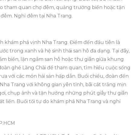
do tham quan chợ đêm, quảng trường biển hoặc tận
đêm. Nghỉ đêm tại Nha Trang.
nh khám phá vịnh Nha Trang. Điểm đến đầu tiên là
ớc trong xanh và hệ sinh thái san hô đa dạng. Tại đây,
ắm biển, lặn ngắm san hô hoặc thư giãn giữa khung
 đoàn ghé Làng Chài để tham quan, tìm hiểu cuộc sống
ưa với các món hải sản hấp dẫn. Buổi chiều, đoàn đến
Nha Trang với không gian yên tĩnh, bãi cát trắng mịn
gơi, chụp ảnh và tận hưởng những phút giây thư giãn
ất liền. Buổi tối tự do khám phá Nha Trang và nghỉ
TP.HCM