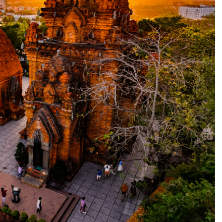
Đêm
Với
Chi
Phí
Chỉ
3.490K/Người