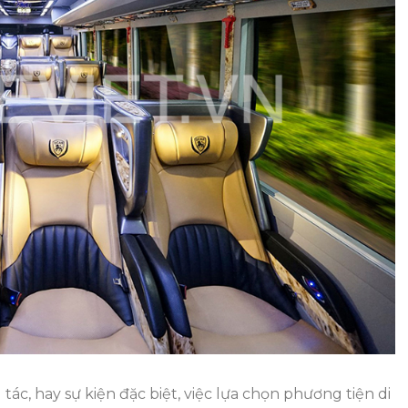
–
Trải
Nghiệm
Hành
Trình
Sang
Trọng
Cùng
Huy
Đạt
ác, hay sự kiện đặc biệt, việc lựa chọn phương tiện di