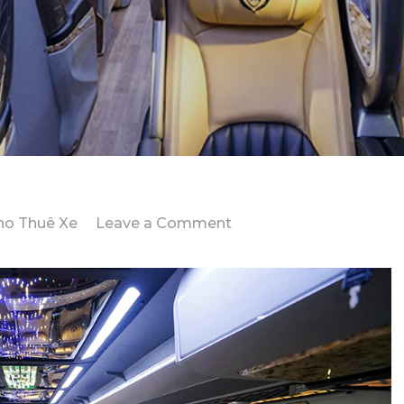
on
ho Thuê Xe
Leave a Comment
Thuê
Xe
Limousine
19
Chỗ
Giá
Rẻ