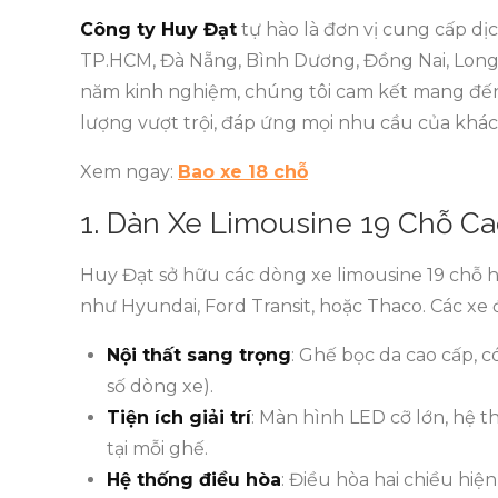
Công ty Huy Đạt
tự hào là đơn vị cung cấp dị
TP.HCM, Đà Nẵng, Bình Dương, Đồng Nai, Long A
năm kinh nghiệm, chúng tôi cam kết mang đế
lượng vượt trội, đáp ứng mọi nhu cầu của khá
Xem ngay:
Bao xe 18 chỗ
1. Dàn Xe Limousine 19 Chỗ C
Huy Đạt sở hữu các dòng xe limousine 19 chỗ h
như Hyundai, Ford Transit, hoặc Thaco. Các xe 
Nội thất sang trọng
: Ghế bọc da cao cấp, 
số dòng xe).
Tiện ích giải trí
: Màn hình LED cỡ lớn, hệ t
tại mỗi ghế.
Hệ thống điều hòa
: Điều hòa hai chiều hi