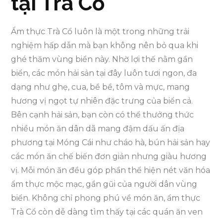
tại Trà Cổ
Ẩm thực Trà Cổ luôn là một trong những trải
nghiệm hấp dẫn mà bạn không nên bỏ qua khi
ghé thăm vùng biển này. Nhờ lợi thế nằm gần
biển, các món hải sản tại đây luôn tươi ngon, đa
dạng như ghẹ, cua, bề bề, tôm và mực, mang
hương vị ngọt tự nhiên đặc trưng của biển cả.
Bên cạnh hải sản, bạn còn có thể thưởng thức
nhiều món ăn dân dã mang đậm dấu ấn địa
phương tại Móng Cái như cháo hà, bún hải sản hay
các món ăn chế biến đơn giản nhưng giàu hương
vị. Mỗi món ăn đều góp phần thể hiện nét văn hóa
ẩm thực mộc mạc, gần gũi của người dân vùng
biển. Không chỉ phong phú về món ăn, ẩm thực
Trà Cổ còn dễ dàng tìm thấy tại các quán ăn ven