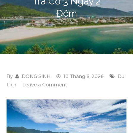
Trà Cổ 3 Ngày 2
Đêm
By
DONG SINH
10 Tháng 6, 2026
Du
on
Lịch
Leave a Comment
Review
Kinh
Nghiệm
Du
Lịch