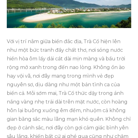
Trà
Cổ
3
Ngày
2
Với vị trí nằm giữa biển đắc địa, Trà Cổ hiện lên
Đêm
như một bức tranh đầy chất thơ, nơi sóng nước
hiền hòa ôm lấy dải cát dài mịn màng và bầu trời
rộng mở xanh trong đến nao lòng. Không ồn ào
hay vội vã, nơi đây mang trong mình vẻ đẹp
nguyên sơ, dịu dàng như một bản tình ca của
biển cả. Mỗi sớm mai, Trà Cổ thức dậy trong ánh
nắng vàng nhẹ trải dài trên mặt nước, còn hoàng
hôn lại buông xuống êm đềm, nhuộm cả không
gian bằng sắc màu lãng mạn khó quên. Không chỉ
đẹp ở cảnh sắc, nơi đây còn gợi cảm giác bình yên
sâu lắng, khiến bất cứ ai ghé qua cũng như chậm