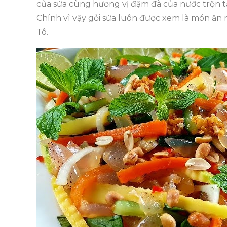
của sứa cùng hương vị đậm đà của nước trộn tạ
Chính vì vậy gỏi sứa luôn được xem là món ăn
Tô.