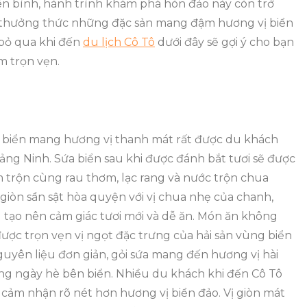
ên bình, hành trình khám phá hòn đảo này còn trở
n thưởng thức những đặc sản mang đậm hương vị biển
 bỏ qua khi đến
du lịch Cô Tô
dưới đây sẽ gợi ý cho bạn
m trọn vẹn.
n biển mang hương vị thanh mát rất được du khách
ảng Ninh. Sứa biển sau khi được đánh bắt tươi sẽ được
m trộn cùng rau thơm, lạc rang và nước trộn chua
giòn sần sật hòa quyện với vị chua nhẹ của chanh,
u tạo nên cảm giác tươi mới và dễ ăn. Món ăn không
được trọn vẹn vị ngọt đặc trưng của hải sản vùng biển
guyên liệu đơn giản, gỏi sứa mang đến hương vị hài
ng ngày hè bên biển. Nhiều du khách khi đến Cô Tô
ảm nhận rõ nét hơn hương vị biển đảo. Vị giòn mát