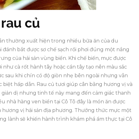
rau củ
ẫn thường xuất hiện trong nhiều bữa ăn của du
i đánh bắt được sơ chế sạch rồi phơi đúng một nắng
rưng của hải sản vùng biển. Khi chế biến, mực được
ơi như cà rốt hành tây hoặc cần tây tạo nên màu sắc
c sau khi chín có độ giòn nhẹ bên ngoài nhưng vẫn
biệt hấp dẫn. Rau củ tươi giúp cân bằng hương vị và
p giản dị nhưng tinh tế này mang đến cảm giác thanh
ều nhà hàng ven biển tại Cô Tô đây là món ăn được
m hương vị hải sản địa phương. Thưởng thức mực một
ng lành sẽ khiến hành trình khám phá ẩm thực tại Cô