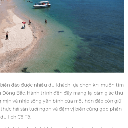
Bỏ
Qua
Khi
Đến
Du
Lịch
Cô
Tô
 biển đảo được nhiều du khách lựa chọn khi muốn tìm
g Đông Bắc. Hành trình đến đây mang lại cảm giác thư
ng mịn và nhịp sống yên bình của một hòn đảo còn giữ
thực hải sản tươi ngon và đậm vị biển cũng góp phần
du lịch Cô Tô.