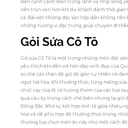
Bên cạnh cảnh biển trong lành và nhịp sống y
nên trọn vẹn hơn khi du khách dành thời gia
cả. Bài viết những đặc sản hấp dẫn không nên
những hương vị đặc trưng giúp chuyến đi thê
Gỏi Sứa Cô Tô
Gỏi sứa Cô Tô là một trong những món đặc sả
yêu thích khi đến với hòn đảo xinh đẹp của Qu
sơ chế cẩn thận để giữ độ giòn tự nhiên rồi đe
ngọt hài hòa. Khi thưởng thức, từng miếng sứa 
chút cay của ớt và hương thơm của các loại ra
quá cầu kỳ trong cách chế biến nhưng lại giữ 
Đông Bắc. Nhờ sự kết hợp tinh tế giữa nhiều n
hòa và rất phù hợp để thưởng thức trong nhữ
thường lựa chọn món ăn này như một cách để c