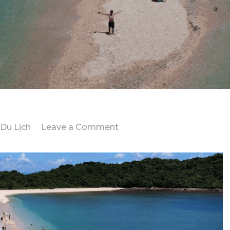
on
Du Lịch
Leave a Comment
Những
Đặc
Sản
Hấp
Dẫn
Không
Nên