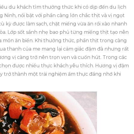
iều du khách tìm thưởng thức khi có dịp đến du lịch
 Ninh, nổi bật với phần càng lớn chắc thịt và vị ngọt
, cù kỳ được làm sạch, chặt miếng vừa ăn rồi xào nhanh
hòa. Lớp sốt sánh nhẹ bao phủ từng miếng thịt tạo nên
món ăn biển. Khi thưởng thức, phần thịt trong càng
hua thanh của me mang lại cảm giác đậm đà nhưng rất
ng vị càng trở nên trọn vẹn và cuốn hút. Trong các
ựa chọn được nhiều thực khách yêu thích. Hương vị đậm
ày trở thành một trải nghiệm ẩm thực đáng nhớ khi