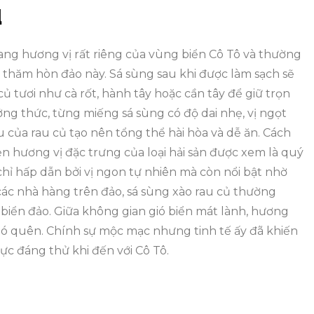
ủ
ang hương vị rất riêng của vùng biển Cô Tô và thường
thăm hòn đảo này. Sá sùng sau khi được làm sạch sẽ
ủ tươi như cà rốt, hành tây hoặc cần tây để giữ trọn
ưởng thức, từng miếng sá sùng có độ dai nhẹ, vị ngọt
của rau củ tạo nên tổng thể hài hòa và dễ ăn. Cách
ẹn hương vị đặc trưng của loại hải sản được xem là quý
ỉ hấp dẫn bởi vị ngon tự nhiên mà còn nổi bật nhờ
 các nhà hàng trên đảo, sá sùng xào rau củ thường
ển đảo. Giữa không gian gió biển mát lành, hương
ó quên. Chính sự mộc mạc nhưng tinh tế ấy đã khiến
ực đáng thử khi đến với Cô Tô.