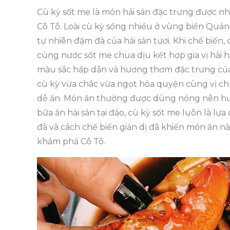
Cù kỳ sốt me là món hải sản đặc trưng được nh
Cô Tô. Loài cù kỳ sống nhiều ở vùng biển Quảng
tự nhiên đậm đà của hải sản tươi. Khi chế biến
cùng nước sốt me chua dịu kết hợp gia vị hài 
màu sắc hấp dẫn và hương thơm đặc trưng của 
cù kỳ vừa chắc vừa ngọt hòa quyện cùng vị c
dễ ăn. Món ăn thường được dùng nóng nên hươ
bữa ăn hải sản tại đảo, cù kỳ sốt me luôn là l
đà và cách chế biến giản dị đã khiến món ăn n
khám phá Cô Tô.