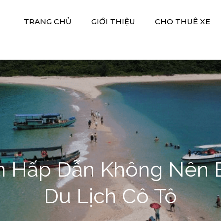
TRANG CHỦ
GIỚI THIỆU
CHO THUÊ XE
 Xe Hiền Thảo
M DV DU LỊCH HIỀN THẢO
n Hấp Dẫn Không Nên B
Du Lịch Cô Tô