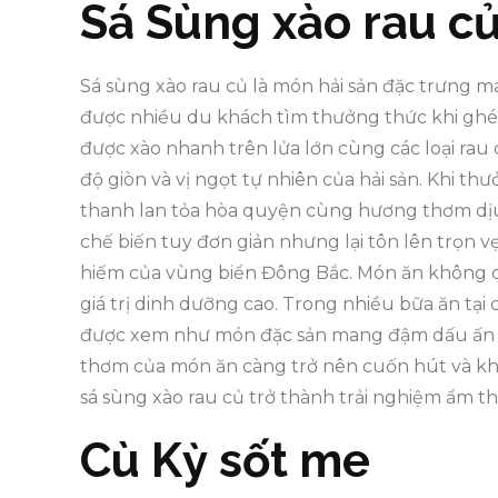
Sá Sùng xào rau c
Sá sùng xào rau củ là món hải sản đặc trưng m
được nhiều du khách tìm thưởng thức khi ghé 
được xào nhanh trên lửa lớn cùng các loại rau c
độ giòn và vị ngọt tự nhiên của hải sản. Khi th
thanh lan tỏa hòa quyện cùng hương thơm dịu 
chế biến tuy đơn giản nhưng lại tôn lên trọn v
hiếm của vùng biển Đông Bắc. Món ăn không ch
giá trị dinh dưỡng cao. Trong nhiều bữa ăn tại
được xem như món đặc sản mang đậm dấu ấn bi
thơm của món ăn càng trở nên cuốn hút và kh
sá sùng xào rau củ trở thành trải nghiệm ẩm th
Cù Kỳ sốt me