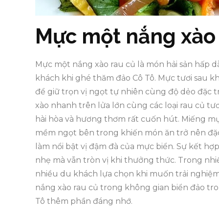
Mực một nắng xào 
Mực một nắng xào rau củ là món hải sản hấp d
khách khi ghé thăm đảo Cô Tô. Mực tươi sau kh
để giữ trọn vị ngọt tự nhiên cùng độ dẻo đặc t
xào nhanh trên lửa lớn cùng các loại rau củ tư
hài hòa và hương thơm rất cuốn hút. Miếng mự
mềm ngọt bên trong khiến món ăn trở nên đặc 
làm nổi bật vị đậm đà của mực biển. Sự kết hợ
nhẹ mà vẫn tròn vị khi thưởng thức. Trong nhi
nhiều du khách lựa chọn khi muốn trải nghiệ
nắng xào rau củ trong không gian biển đảo tro
Tô thêm phần đáng nhớ.