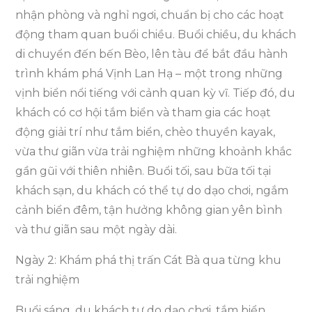
nhận phòng và nghỉ ngơi, chuẩn bị cho các hoạt
động tham quan buổi chiều. Buổi chiều, du khách
di chuyển đến bến Bèo, lên tàu để bắt đầu hành
trình khám phá Vịnh Lan Hạ – một trong những
vịnh biển nổi tiếng với cảnh quan kỳ vĩ. Tiếp đó, du
khách có cơ hội tắm biển và tham gia các hoạt
động giải trí như tắm biển, chèo thuyền kayak,
vừa thư giãn vừa trải nghiệm những khoảnh khắc
gần gũi với thiên nhiên. Buổi tối, sau bữa tối tại
khách sạn, du khách có thể tự do dạo chơi, ngắm
cảnh biển đêm, tận hưởng không gian yên bình
và thư giãn sau một ngày dài.
Ngày 2: Khám phá thị trấn Cát Bà qua từng khu
trải nghiệm
Buổi sáng, du khách tự do dạo chơi, tắm biển,