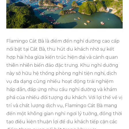
Nghỉ
Dưỡng
Flamingo
Cát
Bà
Flamingo Cát Bà là điểm đến nghỉ dưỡng cao cấp
3
nổi bật tại Cát Bà, thu hút du khách nhờ sự kết
Ngày
hợp hài hòa giữa kiến trúc hiện đại và cảnh quan
2
thiên nhiên biển đảo đặc trưng. Khu nghỉ dưỡng
Đêm
này sở hữu hệ thống phòng nghỉ tiện nghi, dịch
Chi
vụ đa dạng cùng nhiều hoạt động trải nghiệm
Tiết
hấp dẫn, đáp ứng nhu cầu nghỉ dưỡng và khám
phá của nhiều đối tượng du khách. Với lợi thế về vị
trí và chất lượng dịch vụ, Flamingo Cát Bà mang
đến một không gian nghỉ ngơi lý tưởng, đồng thời
tạo điều kiện thuận lợi để du khách tiếp cận các