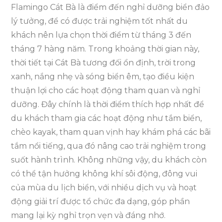
Flamingo Cát Bà là điểm đến nghỉ dưỡng biển đảo
lý tưởng, để có được trải nghiệm tốt nhất du
khách nên lựa chọn thời điểm từ tháng 3 đến
tháng 7 hàng năm. Trong khoảng thời gian này,
thời tiết tại Cát Bà tương đối ổn định, trời trong
xanh, nắng nhẹ và sóng biển êm, tạo điều kiện
thuận lợi cho các hoạt động tham quan và nghỉ
dưỡng. Đây chính là thời điểm thích hợp nhất để
du khách tham gia các hoạt động như tắm biển,
chèo kayak, tham quan vịnh hay khám phá các bãi
tắm nổi tiếng, qua đó nâng cao trải nghiệm trong
suốt hành trình. Không những vậy, du khách còn
có thể tận hưởng không khí sôi động, đông vui
của mùa du lịch biển, với nhiều dịch vụ và hoạt
động giải trí được tổ chức đa dạng, góp phần
mang lại kỳ nghỉ trọn vẹn và đáng nhớ.