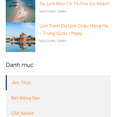
Du Lịch Đảo Cô Tô Cho Du Khách
bởi DONG SINH
Lịch Trình Du Lịch Châu Hồng Hà
– Trung Quốc 1 Ngày
bởi DONG SINH
Danh mục
Ẩm Thực
Bất Động Sản
CÂY XANH