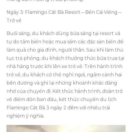
Ngày 3: Flamingo Cát Bà Resort – Bến Cái Viềng –
Trở về
Buổi sáng, du khách dùng bữa sáng tại resort và
tự do tắm biển hoặc mua sắm các đặc sản biển để
làm quà cho gia đình, người thân. Sau khi làm thủ
tục trả phòng, du khách thưởng thức bữa trưa tại
nhà hàng trước khi lên xe trở về. Trên hành trình
trở về, du khách có thể nghỉ ngơi, ngắm cảnh hai
bên đường và ghi lại những khoảnh khắc đáng
nhớ của chuyến đi. Kết thúc hành trình, đoàn trở
về điểm đón ban đầu, kết thúc chuyến du lịch
Flamingo Cát Bà 3 ngày 2 đêm với nhiều trải
nghiệm ý nghĩa.