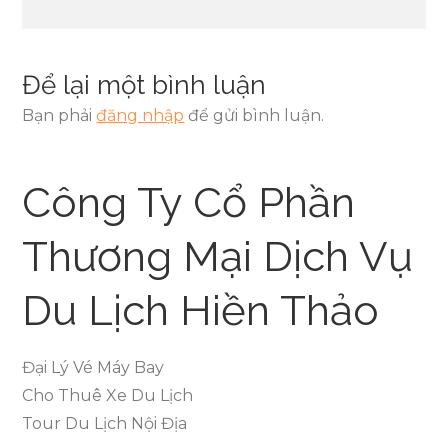
viết
Để lại một bình luận
Bạn phải
đăng nhập
để gửi bình luận.
Công Ty Cổ Phần
Thương Mại Dịch Vụ
Du Lịch Hiền Thảo
Đại Lý Vé Máy Bay
Cho Thuê Xe Du Lịch
Tour Du Lịch Nội Địa