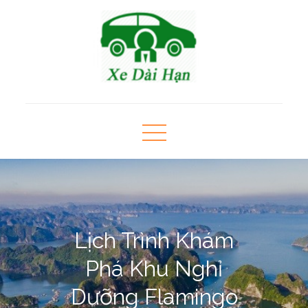
Skip
to
content
Cho Thuê Xe Hiền Thảo
CÔNG TY CỔ PHẦN TM DV DU LỊCH HIỀN THẢO
Lịch Trình Khám
Phá Khu Nghỉ
Dưỡng Flamingo