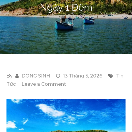
Ngày 1 Đêm
By
DONG SINH
13 Tháng 5, 2026
Tin
on
Tức
Leave a Comment
Lịch
Trình
Du
Lịch
Biển