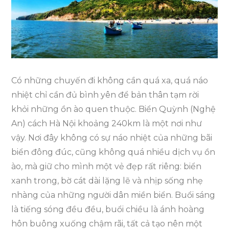
Quỳnh
2
Ngày
1
Đêm
Có những chuyến đi không cần quá xa, quá náo
nhiệt chỉ cần đủ bình yên để bản thân tạm rời
khỏi những ồn ào quen thuộc. Biển Quỳnh (Nghệ
An) cách Hà Nội khoảng 240km là một nơi như
vậy. Nơi đây không có sự náo nhiệt của những bãi
biển đông đúc, cũng không quá nhiều dịch vụ ồn
ào, mà giữ cho mình một vẻ đẹp rất riêng: biển
xanh trong, bờ cát dài lặng lẽ và nhịp sống nhẹ
nhàng của những người dân miền biển. Buổi sáng
là tiếng sóng đều đều, buổi chiều là ánh hoàng
hôn buông xuống chậm rãi, tất cả tạo nên một