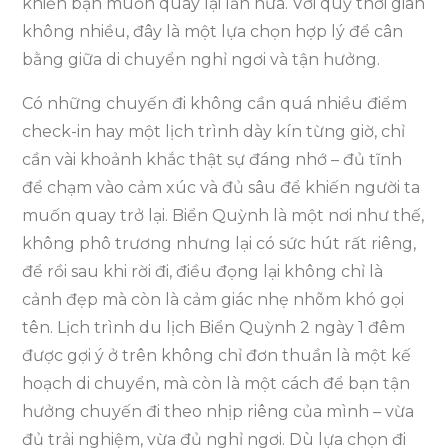
khiến bạn muốn quay lại lần nữa. Với quỹ thời gian
không nhiều, đây là một lựa chọn hợp lý để cân
bằng giữa di chuyển nghỉ ngơi và tận hưởng.
Có những chuyến đi không cần quá nhiều điểm
check-in hay một lịch trình dày kín từng giờ, chỉ
cần vài khoảnh khắc thật sự đáng nhớ – đủ tĩnh
để chạm vào cảm xúc và đủ sâu để khiến người ta
muốn quay trở lại. Biển Quỳnh là một nơi như thế,
không phô trương nhưng lại có sức hút rất riêng,
để rồi sau khi rời đi, điều đọng lại không chỉ là
cảnh đẹp mà còn là cảm giác nhẹ nhõm khó gọi
tên. Lịch trình du lịch Biển Quỳnh 2 ngày 1 đêm
được gợi ý ở trên không chỉ đơn thuần là một kế
hoạch di chuyển, mà còn là một cách để bạn tận
hưởng chuyến đi theo nhịp riêng của mình – vừa
đủ trải nghiệm, vừa đủ nghỉ ngơi. Dù lựa chọn đi