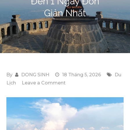
Đen 1 Ngày Đơn
Giản Nhất
By
DONG SINH
18 Tháng 5, 2026
Du
on
Lịch
Leave a Comment
Hướng
Dẫn
Đăng
Ký
Tour