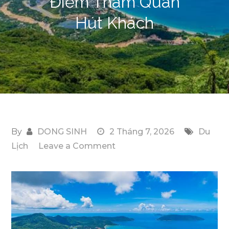
Điểm Tham Quan
Hút Khách
By
DONG SINH
2 Tháng 7, 2026
Du
on
Lịch
Leave a Comment
Đi
Vũng
Tàu
Đừng
Bỏ