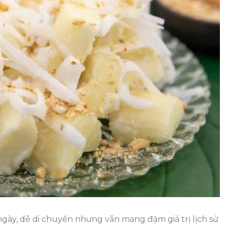
Gói
Trải
Nghiệm
Củ
Chi
1
Ngày
ày, dễ di chuyển nhưng vẫn mang đậm giá trị lịch sử