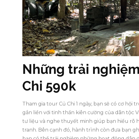
Những trải nghiệm 
Chi 590k
Tham gia tour Củ Chi 1 ngày, bạn sẽ có cơ hội t
gắn liền với tinh thần kiên cường của dân tộc
tư liệu và nghe thuyết minh giúp bạn hiểu rõ 
tranh. Bên cạnh đó, hành trình còn đưa bạn gh
bạn có thể trải nghiệm những hoạt động dân dã,