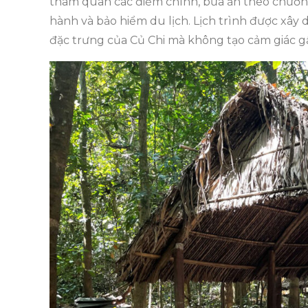
tham quan các điểm chính, bữa ăn theo chương
hành và bảo hiểm du lịch. Lịch trình được xây
đặc trưng của Củ Chi mà không tạo cảm giác g