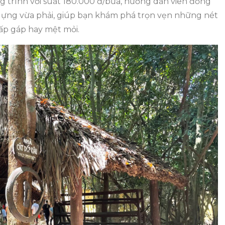
 trình với suất 180.000 đ/bữa, hướng dẫn viên đồng
 dựng vừa phải, giúp bạn khám phá trọn vẹn những nét
ấp gáp hay mệt mỏi.