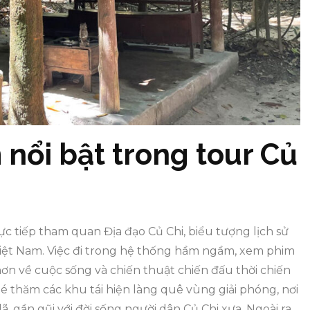
nổi bật trong tour Củ
rực tiếp tham quan Địa đạo Củ Chi, biểu tượng lịch sử
 Việt Nam. Việc đi trong hệ thống hầm ngầm, xem phim
hơn về cuộc sống và chiến thuật chiến đấu thời chiến
é thăm các khu tái hiện làng quê vùng giải phóng, nơi
 gần gũi với đời sống người dân Củ Chi xưa. Ngoài ra,