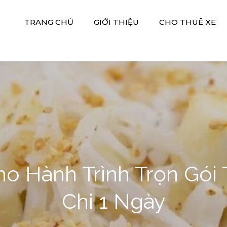
TRANG CHỦ
GIỚI THIỆU
CHO THUÊ XE
 Xe Hiền Thảo
M DV DU LỊCH HIỀN THẢO
ho Hành Trình Trọn Gói
Chi 1 Ngày