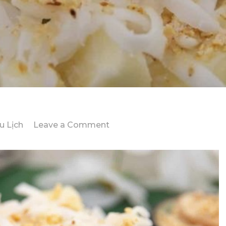
on
u Lịch
Leave a Comment
Chỉ
Với
590k
Cho
Hành
Trình
Trọn