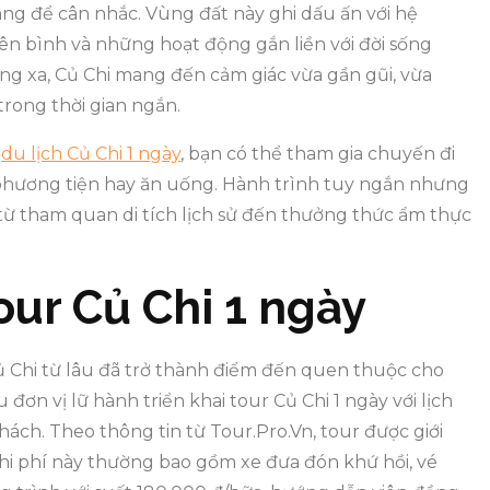
đáng để cân nhắc. Vùng đất này ghi dấu ấn với hệ
yên bình và những hoạt động gắn liền với đời sống
ng xa, Củ Chi mang đến cảm giác vừa gần gũi, vừa
trong thời gian ngắn.
á
du lịch Củ Chi 1 ngày
, bạn có thể tham gia chuyến đi
 phương tiện hay ăn uống. Hành trình tuy ngắn nhưng
 từ tham quan di tích lịch sử đến thưởng thức ẩm thực
tour Củ Chi 1 ngày
 Chi từ lâu đã trở thành điểm đến quen thuộc cho
đơn vị lữ hành triển khai tour Củ Chi 1 ngày với lịch
hách. Theo thông tin từ Tour.Pro.Vn, tour được giới
hi phí này thường bao gồm xe đưa đón khứ hồi, vé