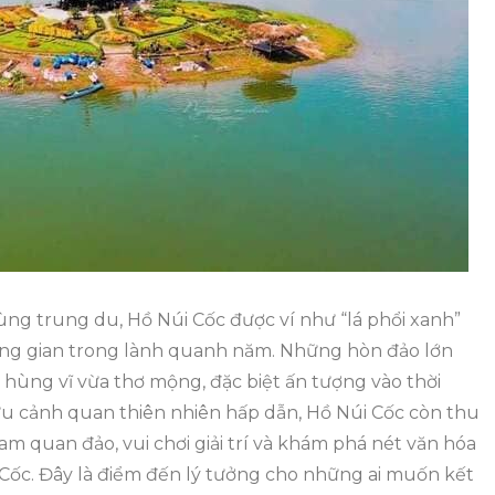
Ngày
Mới
Nhất
–
Dịch
Vụ
Bao
Gồm
Những
Gì?
g trung du, Hồ Núi Cốc được ví như “lá phổi xanh”
ông gian trong lành quanh năm. Những hòn đảo lớn
hùng vĩ vừa thơ mộng, đặc biệt ấn tượng vào thời
u cảnh quan thiên nhiên hấp dẫn, Hồ Núi Cốc còn thu
m quan đảo, vui chơi giải trí và khám phá nét văn hóa
 Cốc. Đây là điểm đến lý tưởng cho những ai muốn kết