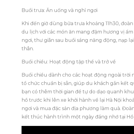
Buổi trưa: Ăn uống và nghỉ ngơi
Khi đến giờ dùng bữa trưa khoảng 11h30, đoàn
du lịch với các món ăn mang đậm hương vị ẩm 
ngơi, thư giãn sau buổi sáng năng động, nạp l
thân.
Buổi chiều: Hoạt động tập thể và trở về
Buổi chiều dành cho các hoạt động ngoài trời
tổ chức chuẩn bị sẵn, giúp du khách gắn kết qu
bạn có thêm thời gian để tự do dạo quanh khu
hồ trước khi lên xe khởi hành về lại Hà Nội k
ngơi và mua đặc sản địa phương làm quà. Đoà
kết thúc hành trình một ngày đáng nhớ tại Hồ