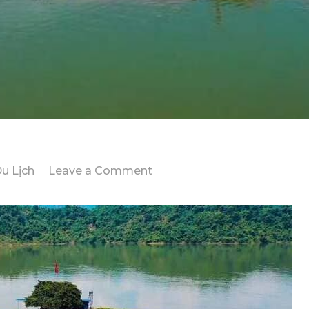
on
u Lịch
Leave a Comment
Báo
Giá
Tour
Hồ
Núi
Cốc
1