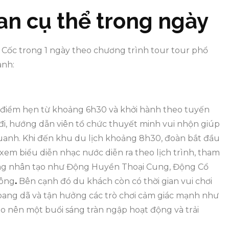
an cụ thể trong ngày
i Cốc trong 1 ngày theo chương trình tour tour phổ
ành:
ại điểm hẹn từ khoảng 6h30 và khởi hành theo tuyến
đi, hướng dẫn viên tổ chức thuyết minh vui nhộn giúp
uanh. Khi đến khu du lịch khoảng 8h30, đoàn bắt đầu
em biểu diễn nhạc nước diễn ra theo lịch trình, tham
ng nhân tạo như Động Huyền Thoại Cung, Động Cổ
hông
.
Bên cạnh đó du khách còn có thời gian vui chơi
oang dã và tận hưởng các trò chơi cảm giác mạnh như
tạo nên một buổi sáng tràn ngập hoạt động và trải