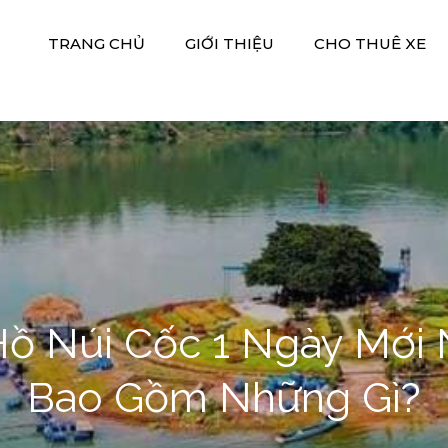
TRANG CHỦ
GIỚI THIỆU
CHO THUÊ XE
 Xe Hiền Thảo
M DV DU LỊCH HIỀN THẢO
Hồ Núi Cốc 1 Ngày Mới 
Bao Gồm Những Gì?