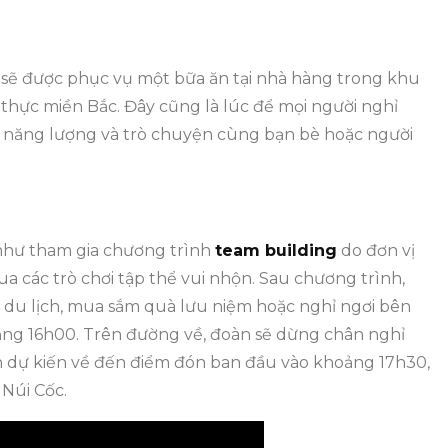
 sẽ được phục vụ một bữa ăn tại nhà hàng trong khu
thực miền Bắc. Đây cũng là lúc để mọi người nghỉ
ại năng lượng và trò chuyện cùng bạn bè hoặc người
 như tham gia chương trình
team building
do đơn vị
a các trò chơi tập thể vui nhộn. Sau chương trình,
 du lịch, mua sắm quà lưu niệm hoặc nghỉ ngơi bên
hoảng 16h00. Trên đường về, đoàn sẽ dừng chân nghỉ
n dự kiến về đến điểm đón ban đầu vào khoảng 17h30,
 Núi Cốc.